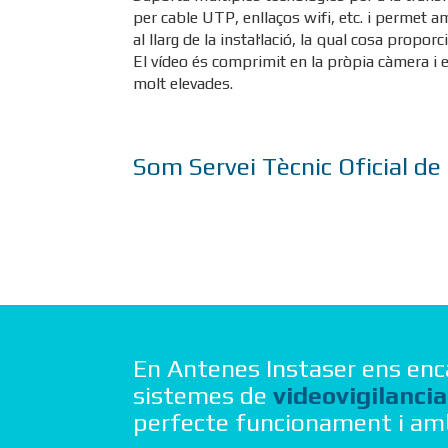
per cable UTP, enllaços wifi, etc. i permet am
al llarg de la instal·lació, la qual cosa proporc
El vídeo és comprimit en la pròpia càmera i e
molt elevades.
Som Servei Tècnic Oficial de
En Antenes Instaser ens en
sistemes de
videovigilancia
perfecte funcionament i am