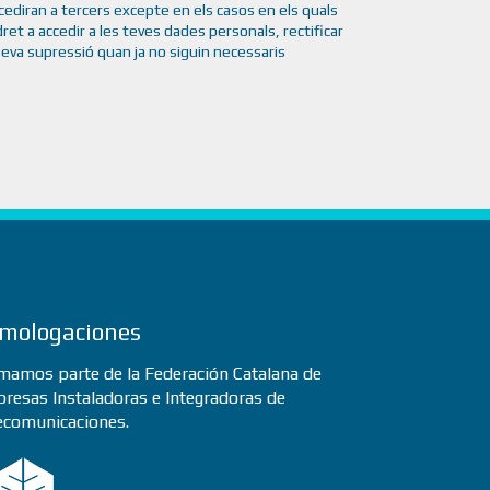
 cediran a tercers excepte en els casos en els quals
dret a accedir a les teves dades personals, rectificar
a seva supressió quan ja no siguin necessaris
mologaciones
mamos parte de la Federación Catalana de
resas Instaladoras e Integradoras de
ecomunicaciones.