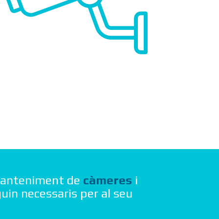
 manteniment de
càmeres
i
in necessaris per al seu