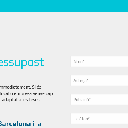
essupost
s
immediatament. Si és
 local o empresa sense cap
 adaptat a les teves
Barcelona
i la