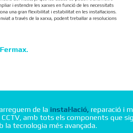
pliar i estendre les xarxes en funció de les necessitats
iona una gran flexibilitat i estabilitat en les instal·lacions.
nviat a través de la xarxa, podent treballar a resolucions
Fermax.
carreguem de la
instal·lació,
reparació i
CCTV, amb tots els components que sigu
b la tecnologia més avançada.