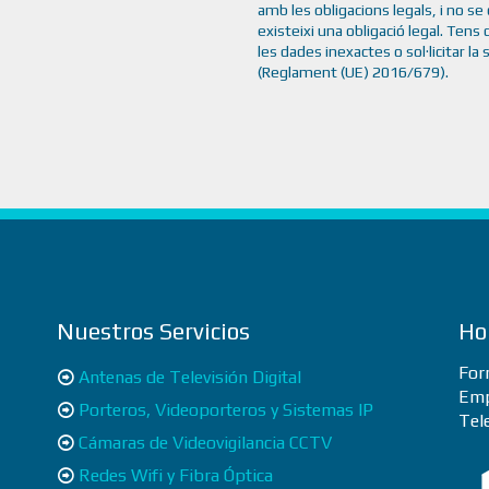
amb les obligacions legals, i no se
existeixi una obligació legal. Tens 
les dades inexactes o sol·licitar l
(Reglament (UE) 2016/679).
Nuestros Servicios
Ho
For
Antenas de Televisión Digital
Emp
Porteros, Videoporteros y Sistemas IP
Tel
Cámaras de Videovigilancia CCTV
Redes Wifi y Fibra Óptica