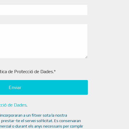
lítica de Protecció de Dades.*
ecció de Dades
.
ncorporaran a un fitxer sota la nostra
 prestar-te el servei sol·licitat. Es conservaran
ercial o durant els anys necessaris per complir