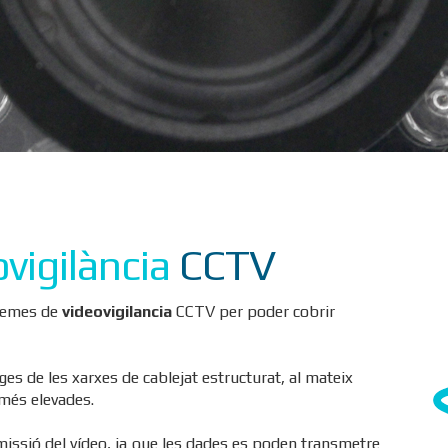
vigilància
CCTV
temes de
videovigilancia
CCTV per poder cobrir
ges de les xarxes de cablejat estructurat, al mateix
més elevades.
missió del vídeo, ja que les dades es poden transmetre